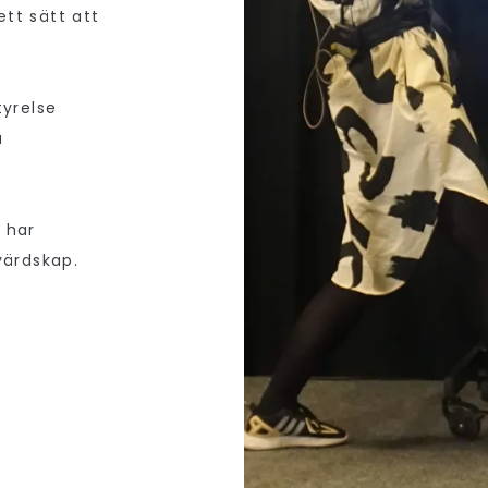
tt sätt att
tyrelse
a
 har
värdskap.