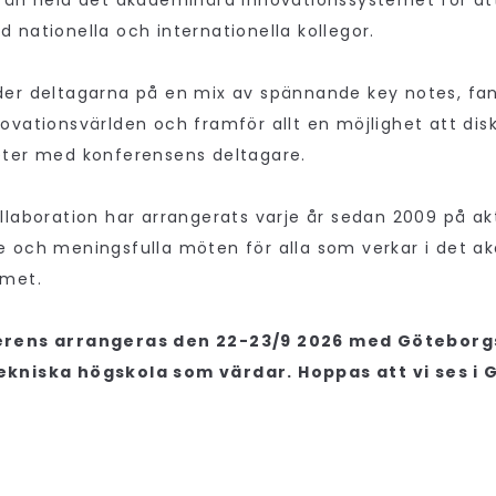
rån hela det akademinära innovationssystemet för att 
 nationella och internationella kollegor.
er deltagarna på en mix av spännande key notes, fan
ovationsvärlden och framför allt en möjlighet att dis
eter med konferensens deltagare.
llaboration har arrangerats varje år sedan 2009 på a
 och meningsfulla möten för alla som verkar i det a
emet.
erens arrangeras den 22-23/9 2026 med Göteborgs
kniska högskola som värdar. Hoppas att vi ses i 