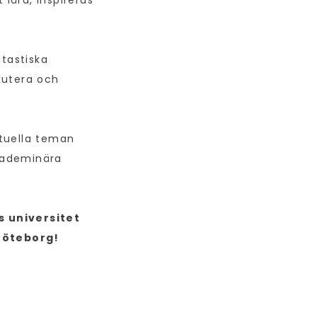
lära, inspireras
tastiska
kutera och
ktuella teman
kademinära
 universitet
Göteborg!