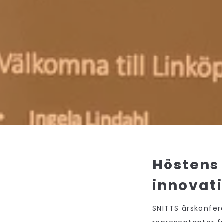
Höstens 
innovat
SNITTS årskonfer