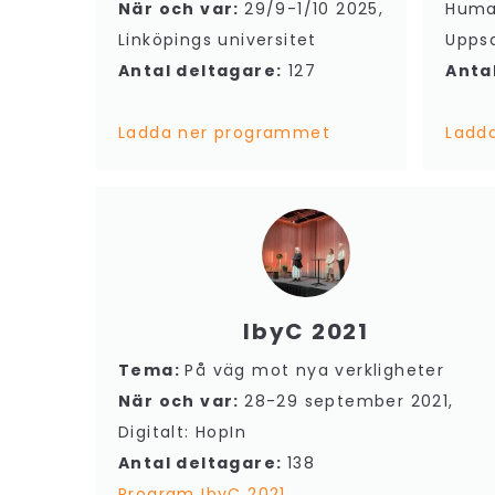
När och var:
29/9-1/10 2025,
Human
Linköpings universitet
Uppsa
Antal deltagare:
127
Anta
Ladda ner programmet
Ladd
IbyC 2021
Tema:
På väg mot nya verkligheter
När och var:
28-29 september 2021,
Digitalt: HopIn
Antal deltagare:
138
Program IbyC 2021