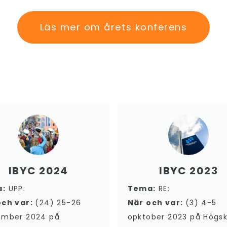
Läs mer om årets konferens
IBYC 2024
IBYC 2023
a:
UPP:
Tema:
RE:
och var:
(24) 25-26
När och var:
(3) 4-5
ember 2024 på
opktober 2023 på Högs