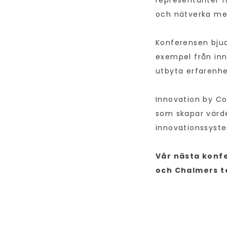
representanter f
och nätverka med
Konferensen bjud
exempel från inn
utbyta erfarenh
Innovation by Co
som skapar värde
innovationssyst
Vår nästa konf
och Chalmers te