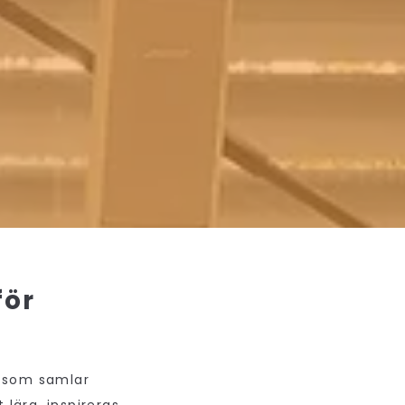
för
n som samlar