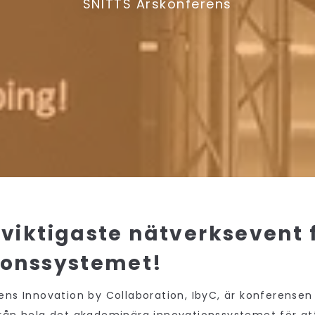
SNITTS Årskonferens
viktigaste nätverksevent 
ionssystemet!
ens Innovation by Collaboration, IbyC, är konferense