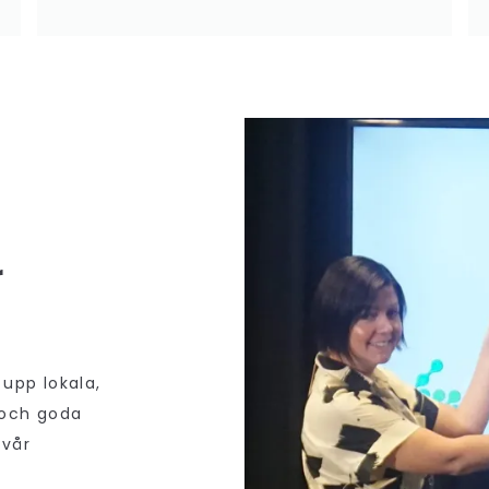
r
upp lokala,
v och goda
 vår