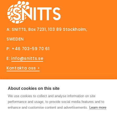
A: SNITTS, Box 7231, 103 89 Stockholm,
SWEDEN
P: +46 703-59 70 61
E:
info@snitts.se
Kontakta oss >
Håll dig uppdaterad!
About cookies on this site
We use cookies to collect and analyse information on site
Prenumerera på vårt nyhetsbrev
performance and usage, to provide social media features and to
Följ oss på Linkedin
enhance and customise content and advertisements.
Learn more