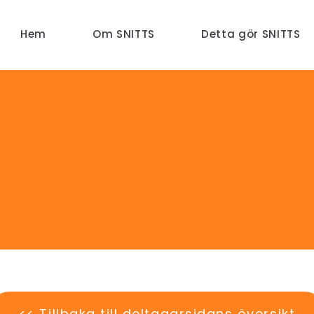
Hem
Om SNITTS
Detta gör SNITTS
<< Tillbaka till deltagarsidans översikt