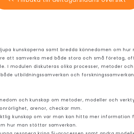
ördjupa kunskaperna samt bredda kännedomen om hur 
are att samverka med både stora och små företag, off
le. I modulen diskuteras olika processer, metoder och
både utbildningssamverkan och forskningssamverka
nnedom och kunskap om metoder, modeller och verkt
onrörlighet, arenor, checkar mm.
iktlig kunskap om var man kan hitta mer information f
om hur man stöttar samverkan.
kunna resonera kring 5i-processen samt andra modelle