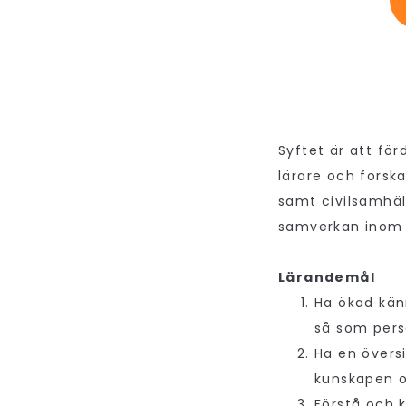
Syftet är att f
lärare och forsk
samt civilsamhäl
samverkan inom 
Lärandemål
Ha ökad kä
så som pers
Ha en övers
kunskapen 
Förstå och 