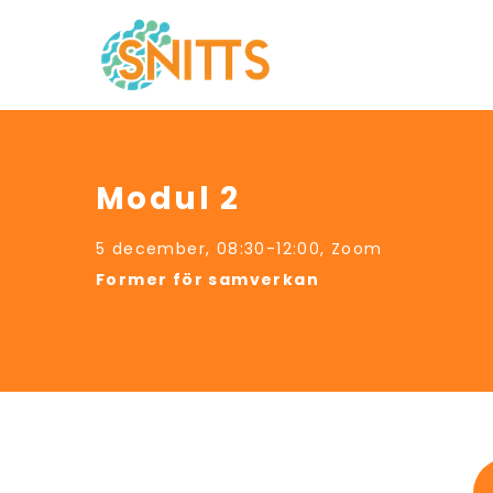
Modul 2
5 december, 08:30-12:00, Zoom
Former för samverkan