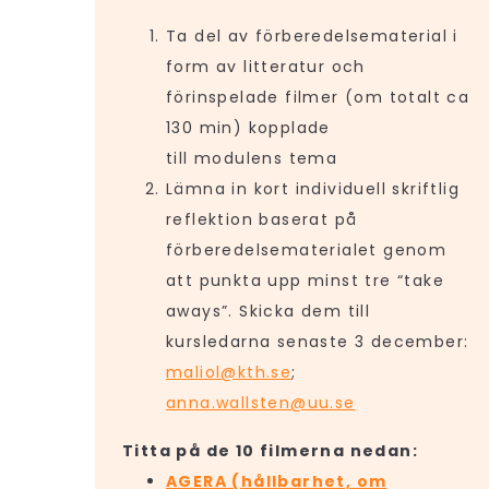
Ta del av förberedelsematerial i
form av litteratur och
förinspelade filmer (om totalt ca
130 min) kopplade
till modulens tema
Lämna in kort individuell skriftlig
reflektion baserat på
förberedelsematerialet genom
att punkta upp minst tre “take
aways”. Skicka dem till
kursledarna senaste 3 december:
maliol@kth.se
;
anna.wallsten@uu.se
Titta på de 10 filmerna nedan:
AGERA (hållbarhet, om