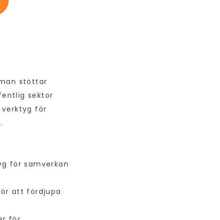
man stöttar
entlig sektor
 verktyg för
n.
yg för samverkan
ör att fördjupa
r för