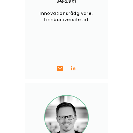
Medlem
Innovationsrådgivare,
Linnéuniversitetet
mail