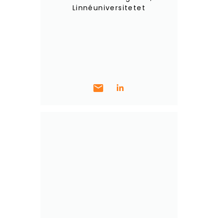
Linnéuniversitetet
mail