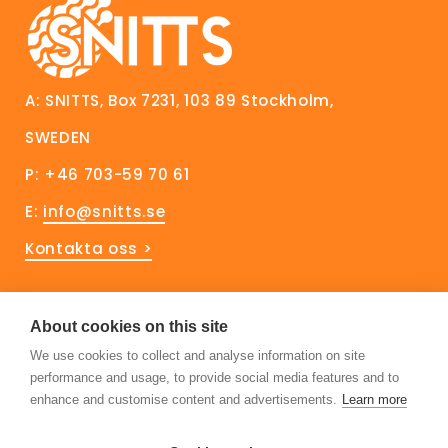
A: SNITTS, Box 7231, 103 89 Stockholm,
SWEDEN
P: +46 703-59 70 61
E:
info@snitts.se
Kontakta oss >
Håll dig uppdaterad!
About cookies on this site
We use cookies to collect and analyse information on site
Prenumerera på vårt nyhetsbrev
performance and usage, to provide social media features and to
Följ oss på Linkedin
enhance and customise content and advertisements.
Learn more