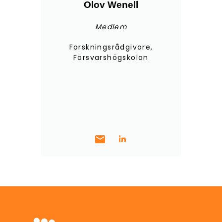
Olov Wenell
Medlem
Forskningsrådgivare,
Försvarshögskolan
mail