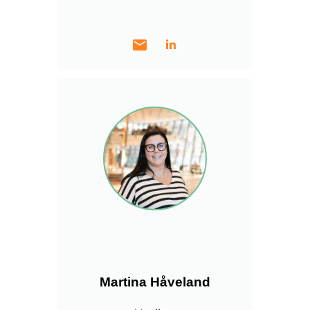
mail
Martina Håveland