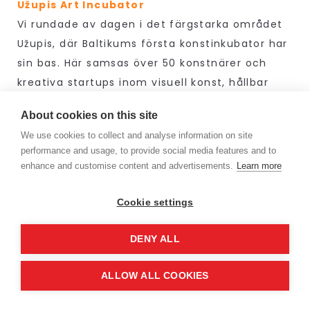
Užupis Art Incubator
Vi rundade av dagen i det färgstarka området
Užupis, där Baltikums första konstinkubator har
sin bas. Här samsas över 50 konstnärer och
kreativa startups inom visuell konst, hållbar
design och konstteknologi – i en miljö som
About cookies on this site
sprudlar av kreativ energi. En perfekt
We use cookies to collect and analyse information on site
avslutning på en dag full av intryck!
performance and usage, to provide social media features and to
enhance and customise content and advertisements.
Learn more
Johanna Edborg
18 juni, 2025
Reseberättelse
Cookie settings
DENY ALL
ALLOW ALL COOKIES