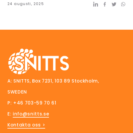
24 augusti, 2025
A: SNITTS, Box 7231, 103 89 Stockholm,
SWEDEN
P: +46 703-59 70 61
E:
info@snitts.se
Kontakta oss >