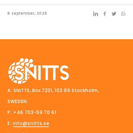
8 september, 2025
A: SNITTS, Box 7231, 103 89 Stockholm,
SWEDEN
P: +46 703-59 70 61
E:
info@snitts.se