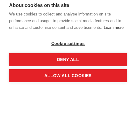
som vill ta del av den.
About cookies on this site
We use cookies to collect and analyse information on site
Årets enkät kommer särskilt att:
performance and usage, to provide social media features and to
undersöka vilket värde SNITTS skapar för
enhance and customise content and advertisements.
Learn more
er och vilka behov ni ser framåt
mäta var vi står i förhållande till våra
Cookie settings
2030-ambitioner
DENY ALL
ge tydliga prioriteringssignaler i vårt
fortsatta arbete med att omsätta
ALLOW ALL COOKIES
strategin i handling
Den input vi samlar in är mycket värdefull och
ett konkret sätt för er att påverka föreningens
utveckling. Vi hoppas därför att så många som
möjligt vill bidra med sina perspektiv.