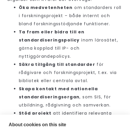
Öka medvetenheten
om standarders roll
i forskningsprojekt – både internt och
bland forskningsstödjande funktioner.
Ta fram eller bidra till en
standardiseringspolicy
inom lärosätet,
gärna kopplad till IP- och
nyttiggörandepolicys.
Säkra tillgång till standarder
för
rådgivare och forskningsprojekt, t.ex. via
bibliotek eller centrala avtal.
Skapa kontakt med nationella
standardiseringsorgan
, som SIS, för
utbildning, rådgivning och samverkan.
Stöd projekt
att identifiera relevanta
standarder, exempelvis vid
About cookies on this site
ansökningsskrivning eller i