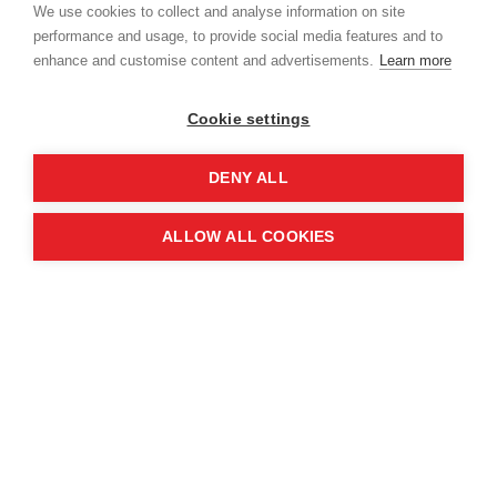
We use cookies to collect and analyse information on site
exploateringsfasen.
performance and usage, to provide social media features and to
Hantera standardisering och
enhance and customise content and advertisements.
Learn more
immaterialrätt parallellt
, så att inte
patentmöjligheter äventyras genom för
Cookie settings
tidig exponering.
DENY ALL
Varför standarder även är en strategisk
ALLOW ALL COOKIES
möjlighet
Att arbeta aktivt med standardisering kan:
stärka forskningsprojektens impact-
argumentation,
skapa nätverk med industri och
slutanvändare,
ge lärosätet en proaktiv roll i framtida
teknik- och marknadsutveckling, och