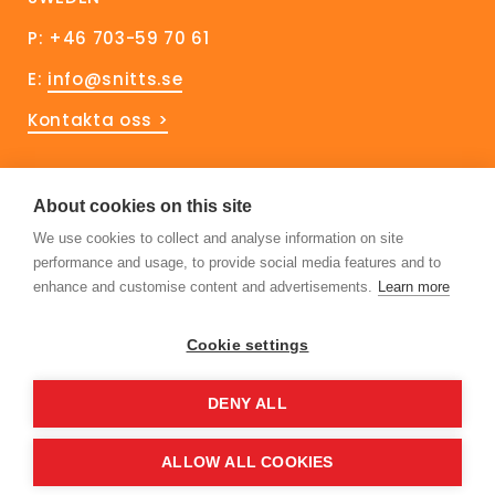
P: +46 703-59 70 61
E:
info@snitts.se
Kontakta oss >
Håll dig uppdaterad!
About cookies on this site
We use cookies to collect and analyse information on site
Prenumerera på vårt nyhetsbrev
performance and usage, to provide social media features and to
Följ oss på Linkedin
enhance and customise content and advertisements.
Learn more
Cookie settings
DENY ALL
ALLOW ALL COOKIES