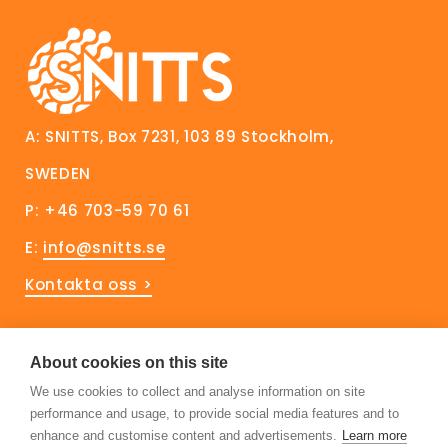
A: SNITTS, Box 7231, 103 89 Stockholm,
SWEDEN
P: +46 703-59 70 61
E:
info@snitts.se
Kontakta oss >
Håll dig uppdaterad!
About cookies on this site
We use cookies to collect and analyse information on site
Prenumerera på vårt nyhetsbrev
performance and usage, to provide social media features and to
Följ oss på Linkedin
enhance and customise content and advertisements.
Learn more