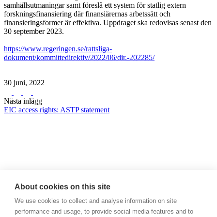
samhällsutmaningar samt föreslå ett system för statlig extern
forskningsfinansiering där finansiärernas arbetssätt och
finansieringsformer är effektiva. Uppdraget ska redovisas senast den
30 september 2023.
https://www.regeringen.se/rattsliga-
dokument/kommittedirektiv/2022/06/dir.-202285/
30 juni, 2022
Nästa inlägg
EIC access rights: ASTP statement
A: SNITTS, Box 7231, 103 89 Stockholm, SWEDEN
About cookies on this site
P: +46 703-59 70 61
We use cookies to collect and analyse information on site
E:
info@snitts.se
performance and usage, to provide social media features and to