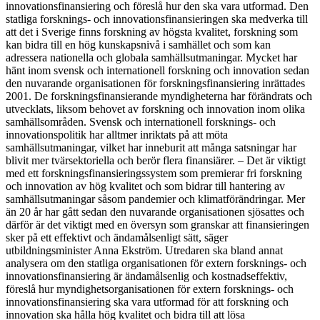
innovationsfinansiering och föreslå hur den ska vara utformad. Den
statliga forsknings- och innovationsfinansieringen ska medverka till
att det i Sverige finns forskning av högsta kvalitet, forskning som
kan bidra till en hög kunskapsnivå i samhället och som kan
adressera nationella och globala samhällsutmaningar. Mycket har
hänt inom svensk och internationell forskning och innovation sedan
den nuvarande organisationen för forskningsfinansiering inrättades
2001. De forskningsfinansierande myndigheterna har förändrats och
utvecklats, liksom behovet av forskning och innovation inom olika
samhällsområden. Svensk och internationell forsknings- och
innovationspolitik har alltmer inriktats på att möta
samhällsutmaningar, vilket har inneburit att många satsningar har
blivit mer tvärsektoriella och berör flera finansiärer. – Det är viktigt
med ett forskningsfinansieringssystem som premierar fri forskning
och innovation av hög kvalitet och som bidrar till hantering av
samhällsutmaningar såsom pandemier och klimatförändringar. Mer
än 20 år har gått sedan den nuvarande organisationen sjösattes och
därför är det viktigt med en översyn som granskar att finansieringen
sker på ett effektivt och ändamålsenligt sätt, säger
utbildningsminister Anna Ekström. Utredaren ska bland annat
analysera om den statliga organisationen för extern forsknings- och
innovationsfinansiering är ändamålsenlig och kostnadseffektiv,
föreslå hur myndighetsorganisationen för extern forsknings- och
innovationsfinansiering ska vara utformad för att forskning och
innovation ska hålla hög kvalitet och bidra till att lösa