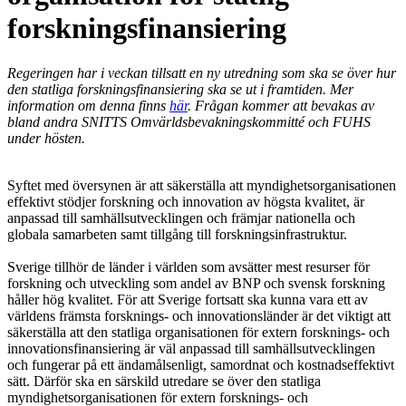
forskningsfinansiering
Regeringen har i veckan tillsatt en ny utredning som ska se över hur
den statliga forskningsfinansiering ska se ut i framtiden. Mer
information om denna finns
här
. Frågan kommer att bevakas av
bland andra SNITTS Omvärldsbevakningskommitté och FUHS
under hösten.
Syftet med översynen är att säkerställa att myndighetsorganisationen
effektivt stödjer forskning och innovation av högsta kvalitet, är
anpassad till samhällsutvecklingen och främjar nationella och
globala samarbeten samt tillgång till forskningsinfrastruktur.
Sverige tillhör de länder i världen som avsätter mest resurser för
forskning och utveckling som andel av BNP och svensk forskning
håller hög kvalitet. För att Sverige fortsatt ska kunna vara ett av
världens främsta forsknings- och innovationsländer är det viktigt att
säkerställa att den statliga organisationen för extern forsknings- och
innovationsfinansiering är väl anpassad till samhällsutvecklingen
och fungerar på ett ändamålsenligt, samordnat och kostnadseffektivt
sätt. Därför ska en särskild utredare se över den statliga
myndighetsorganisationen för extern forsknings- och