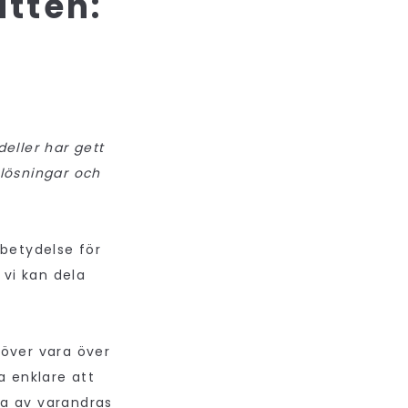
ttén:
eller har gett
lösningar och
 betydelse för
 vi kan dela
höver vara över
a enklare att
ta av varandras