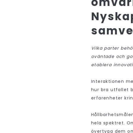
omvär
Nyska
samve
Vilka parter beh
oväntade och god
etablera innovat
Interaktionen me
hur bra utfallet 
erfarenheter krin
Hållbarhetsmålen
hela spektret. O
övertyga dem om 