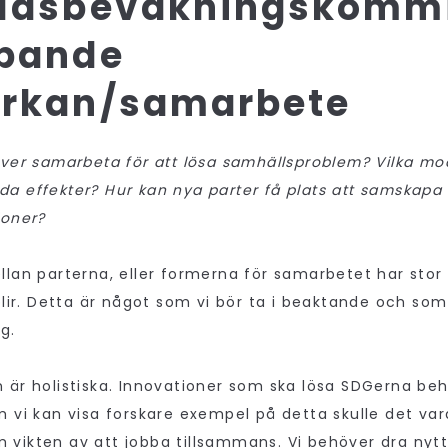
ldsbevakningskommi
pande
rkan/samarbete
över samarbeta för att lösa samhällsproblem? Vilka mod
a effekter? Hur kan nya parter få plats att samskapa 
ioner?
llan parterna, eller formerna för samarbetet har stor
blir. Detta är något som vi bör ta i beaktande och som
g.
 är holistiska. Innovationer som ska lösa SDGerna be
m vi kan visa forskare exempel på detta skulle det var
vikten av att jobba tillsammans. Vi behöver dra nyt