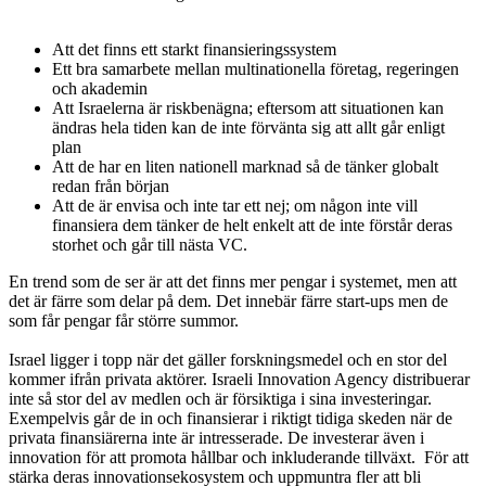
Att det finns ett starkt finansieringssystem
Ett bra samarbete mellan multinationella företag, regeringen
och akademin
Att Israelerna är riskbenägna; eftersom att situationen kan
ändras hela tiden kan de inte förvänta sig att allt går enligt
plan
Att de har en liten nationell marknad så de tänker globalt
redan från början
Att de är envisa och inte tar ett nej; om någon inte vill
finansiera dem tänker de helt enkelt att de inte förstår deras
storhet och går till nästa VC.
En trend som de ser är att det finns mer pengar i systemet, men att
det är färre som delar på dem. Det innebär färre start-ups men de
som får pengar får större summor.
Israel ligger i topp när det gäller forskningsmedel och en stor del
kommer ifrån privata aktörer. Israeli Innovation Agency distribuerar
inte så stor del av medlen och är försiktiga i sina investeringar.
Exempelvis går de in och finansierar i riktigt tidiga skeden när de
privata finansiärerna inte är intresserade. De investerar även i
innovation för att promota hållbar och inkluderande tillväxt. För att
stärka deras innovationsekosystem och uppmuntra fler att bli