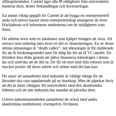
affärspotentialen. Carmel äger alla IP-rättigheter från universitetet,
hanterar dem, sköter förhandlingar och licensieringar.
En annan viktig uppgift för Carmel är att bygga en entreprenöriell
anda och utöver kurser inom entreprenörskap arrangerar de även
Hackathons och informerar studenterna om de möjligheter som
finns.
De arbetar även som en inkubator som hjälper bolagen att växa. All
service runt omkring men även en del av finansieringen. En av deras
största utmaningar är ”death valley”, när teknologin är för etablerade
för att få forskningsmedel men för tidig fas för att få VC-medel. De
försöker lösa detta genom att själva finansiera teknologier i denna
fas och undvika att de dör ut. De får ett stort stöd från rektorn som är
mycket positiv till deras arbete och stöttar med det han kan.
De anser att samarbeten med industrin är väldigt viktigt för att
lärosätet ska vara uppdaterade på ny kunskap. Men de påpekar dock
att det är ännu viktigare för universitetet med den akademiska
friheten och att inte industrin har mandat att påverka dem.
Utöver industrisamarbeten samarbetar de också med andra
akademiska institutioner, exempelvis Technion.