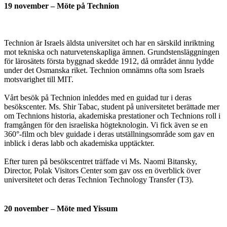
19 november – Möte på Technion
Technion är Israels äldsta universitet och har en särskild inriktning
mot tekniska och naturvetenskapliga ämnen. Grundstensläggningen
för lärosätets första byggnad skedde 1912, då området ännu lydde
under det Osmanska riket. Technion omnämns ofta som Israels
motsvarighet till MIT.
Vårt besök på Technion inleddes med en guidad tur i deras
besökscenter. Ms. Shir Tabac, student på universitetet berättade mer
om Technions historia, akademiska prestationer och Technions roll i
framgången för den israeliska högteknologin. Vi fick även se en
360°-film och blev guidade i deras utställningsområde som gav en
inblick i deras labb och akademiska upptäckter.
Efter turen på besökscentret träffade vi Ms. Naomi Bitansky,
Director, Polak Visitors Center som gav oss en överblick över
universitetet och deras Technion Technology Transfer (T3).
20 november – Möte med Yissum