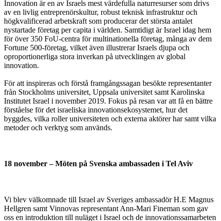
Innovation är en av Israels mest värdefulla naturresurser som drivs
av en livlig entreprenörskultur, robust teknisk infrastruktur och
högkvalificerad arbetskraft som producerar det största antalet
nystartade företag per capita i världen. Samtidigt är Israel idag hem
för över 350 FoU-centra för multinationella företag, många av dem
Fortune 500-företag, vilket även illustrerar Israels djupa och
oproportionerliga stora inverkan på utvecklingen av global
innovation.
För att inspireras och förstå framgångssagan besökte representanter
från Stockholms universitet, Uppsala universitet samt Karolinska
Institutet Israel i november 2019. Fokus på resan var att få en bättre
förståelse för det israeliska innovationsekosystemet, hur det
byggdes, vilka roller universiteten och externa aktörer har samt vilka
metoder och verktyg som används.
18 november – Möten på Svenska ambassaden i Tel Aviv
Vi blev välkomnade till Israel av Sveriges ambassadör H.E Magnus
Hellgren samt Vinnovas representant Ann-Mari Fineman som gav
oss en introduktion till nuläget i Israel och de innovationssamarbeten