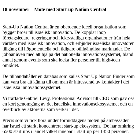
18 november – Möte med Start-up Nation Central
Start-Up Nation Central är en oberoende ideell organisation som
bygger broar till israelisk innovation. De kopplar ihop
företagsledare, regeringar och icke-statliga organisationer från hela
världen med israelisk innovation, och erbjuder israeliska innovatörer
tillgång till högpotentiella och tidigare otillgängliga marknader. De
jobbar även med att hjälpa det nationella innovationssystemet, bland
annat genom events som ska locka fler personer till high-tech
området.
De tillhandahåller en databas som kallas Start-Up Nation Finder som
kan vara bra att känna till om man är intresserad av kontakter i det
israeliska innovationssystemet.
Vi träffade Gabriel Levy, Professional Advisor till CEO som gav oss
en kort genomgång av det israeliska innovationsekosystemet och en
överblick av aktörerna som verkar i det.
Precis som vi fick höra under förmiddagens möten på ambassaden
har Israel ett starkt koncentrerat start-up ekosystem. De har omkring
6500 start-ups i landet vilket innebär 1 start-up per 1350 personer.