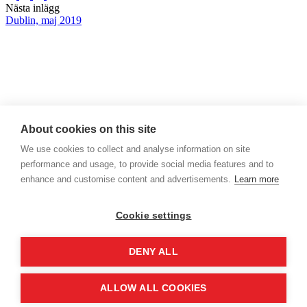
Nästa inlägg
Dublin, maj 2019
A: SNITTS, Box 7231, 103 89 Stockholm, SWEDEN
About cookies on this site
P: +46 703-59 70 61
We use cookies to collect and analyse information on site
E:
info@snitts.se
performance and usage, to provide social media features and to
enhance and customise content and advertisements.
Learn more
Kontakta oss >
Cookie settings
Håll dig uppdaterad!
Prenumerera på vårt nyhetsbrev
Följ oss på Linkedin
DENY ALL
ALLOW ALL COOKIES