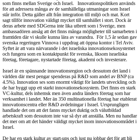
som finns mellan Sverige och Israel. Innovationspolitiken används
för att adressera många av de samhälleliga utmaningar som Israel
står inför. Detta gäller allt från integration till miljö och mat. Kort
sagt tillför innovation väldigt mycket till samhället i stort. Dock är
deras arbete med SDGerna inte lika utbrett som i Sverige, men
ambassadören ansåg att det finns många möjligheter till samarbeten i
framtiden där vi skulle kunna lära av varandra. För 1,5 år sedan gav
svenska regeringen Vinnova i uppdrag att öppna kontor i Tel Aviv.
Syftet är att vara närvarande i det israeliska innovationsekosystemet
och fungera som en kontaktpunkt för svenska, liksom israeliska
företag, företagare, nystartade företag, akademi och investerare.
Israel är en spännande innovationsregion och dessutom det land i
världen där mest pengar spenderas på R&D som andel av BNP (ca
4.5%). Innovation ses som enormt viktigt för landets utveckling och
de har byggt upp ett starkt innovationsekosystem. Det finns en stark
VC-kultur, dels inhemsk men även andra länders företag som har
verksamhet i landet. Mer än 350 multinationella företag har etablerat
innovationscentra eller R&D avdelningar i Israel. Ursprungligen
handlade det om att det fanns mycket duktig och välutbildad
arbetskraft som dessutom inte var så dyr att anställa. Men nu handlar
det mer om att det händer väldigt mycket inom innovationsområdet i
Israel.
De har en stark kultur av start-ups och just nu jobbar det för att bli