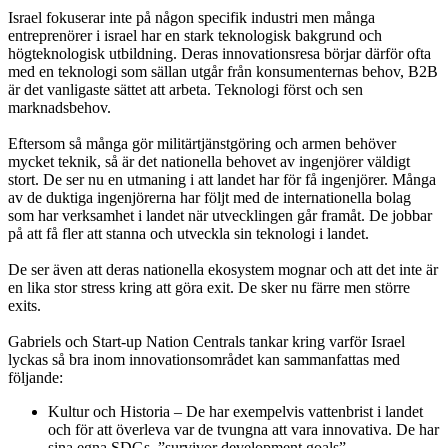
Israel fokuserar inte på någon specifik industri men många
entreprenörer i israel har en stark teknologisk bakgrund och
högteknologisk utbildning. Deras innovationsresa börjar därför ofta
med en teknologi som sällan utgår från konsumenternas behov, B2B
är det vanligaste sättet att arbeta. Teknologi först och sen
marknadsbehov.
Eftersom så många gör militärtjänstgöring och armen behöver
mycket teknik, så är det nationella behovet av ingenjörer väldigt
stort. De ser nu en utmaning i att landet har för få ingenjörer. Många
av de duktiga ingenjörerna har följt med de internationella bolag
som har verksamhet i landet när utvecklingen går framåt. De jobbar
på att få fler att stanna och utveckla sin teknologi i landet.
De ser även att deras nationella ekosystem mognar och att det inte är
en lika stor stress kring att göra exit. De sker nu färre men större
exits.
Gabriels och Start-up Nation Centrals tankar kring varför Israel
lyckas så bra inom innovationsområdet kan sammanfattas med
följande:
Kultur och Historia – De har exempelvis vattenbrist i landet
och för att överleva var de tvungna att vara innovativa. De har
sina egna SDGs, ”survivor development goals”.