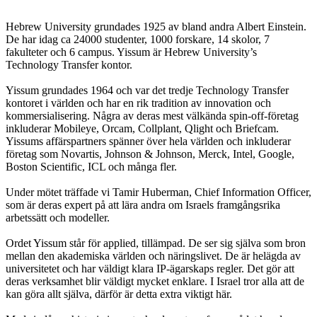
Hebrew University grundades 1925 av bland andra Albert Einstein.
De har idag ca 24000 studenter, 1000 forskare, 14 skolor, 7
fakulteter och 6 campus. Yissum är Hebrew University’s
Technology Transfer kontor.
Yissum grundades 1964 och var det tredje Technology Transfer
kontoret i världen och har en rik tradition av innovation och
kommersialisering. Några av deras mest välkända spin-off-företag
inkluderar Mobileye, Orcam, Collplant, Qlight och Briefcam.
Yissums affärspartners spänner över hela världen och inkluderar
företag som Novartis, Johnson & Johnson, Merck, Intel, Google,
Boston Scientific, ICL och många fler.
Under mötet träffade vi Tamir Huberman, Chief Information Officer,
som är deras expert på att lära andra om Israels framgångsrika
arbetssätt och modeller.
Ordet Yissum står för applied, tillämpad. De ser sig själva som bron
mellan den akademiska världen och näringslivet. De är helägda av
universitetet och har väldigt klara IP-ägarskaps regler. Det gör att
deras verksamhet blir väldigt mycket enklare. I Israel tror alla att de
kan göra allt själva, därför är detta extra viktigt här.