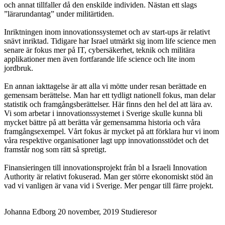
och annat tillfaller då den enskilde individen. Nästan ett slags
”lärarundantag” under militärtiden.
Inriktningen inom innovationssystemet och av start-ups är relativt
snävt inriktad. Tidigare har Israel utmärkt sig inom life science men
senare är fokus mer på IT, cybersäkerhet, teknik och militära
applikationer men även fortfarande life science och lite inom
jordbruk.
En annan iakttagelse är att alla vi mötte under resan berättade en
gemensam berättelse. Man har ett tydligt nationell fokus, man delar
statistik och framgångsberättelser. Här finns den hel del att lära av.
Vi som arbetar i innovationssystemet i Sverige skulle kunna bli
mycket bättre på att berätta vår gemensamma historia och våra
framgångsexempel. Vårt fokus är mycket på att förklara hur vi inom
våra respektive organisationer lagt upp innovationsstödet och det
framstår nog som rätt så spretigt.
Finansieringen till innovationsprojekt från bl a Israeli Innovation
Authority är relativt fokuserad. Man ger större ekonomiskt stöd än
vad vi vanligen är vana vid i Sverige. Mer pengar till färre projekt.
Johanna Edborg
20 november, 2019
Studieresor