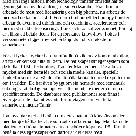
Med sin långa historia inom technology transfer området har de
genomgått många förändringar i sin verksamhet. Från början
arbetade de mest med licensiering och big pharma, nu arbetar de
med vad de kallar TT 4.0. Förutom traditionell technology transfer
arbetar de även med utbildning och coachning, acceleratorer och
mer med snabba licensieringsaffärer och konsultverksamhet, företag
är villiga att betala licens för en forskares know-how. Fokus i
verksamheten ligger mycket på långtids industri-akademi
samarbeten.
För att lyckas trycker han framförallt på vikten av kommunikation,
att folk enkelt ska hitta till dem. De har skapat sitt eget system som
de kallar TTM; Technology Transfer Management. De arbetar
mycket med sin hemsida och sociala medie-kanaler, speciellt
LinkedIn som de använder för att hålla kontakten med experter runt
om i världen. De har även byggt om sin hemsida med semantisk
sökning så att bolag exempelvis lätt kan hitta experterna inom ett
specifikt område. De databaser med publikationer som finns i
Sverige är inte lika intressanta för företagen som vill hitta
samarbeten, menar Tamir.
Han avslutar med att berätta om deras patent på körsbärstomater
med längre hållbarhet. De som säljs i affärerna idag. Man kan inte
plantera om fröna i tomaterna utan behöver köpa nya frön för att
behålla dess egenskaper och därför är det deras mest