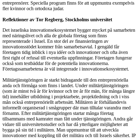
entreprenörer. Speciella program finns för att uppmuntra exempelvis
fler kvinnor och ortodoxa judar.
Reflektioner av Tor Regberg, Stockholms universitet
Det israeliska innovationsekosystemet bygger mycket på samarbeten
med näringslivet och alla de globala företag som finns
representerade i Israel. En stor del av finansieringen av
innovationsstödet kommer från samarbetsavtal. I gengäld får
företagen tidig inblick i nya idéer och innovationer och ofta även
first right of refusal till eventuella uppfinningar. Företagen fungerar
också som testbäddar för de potentiella innovationerna.
Företagssamarbetena är väl integrerade i innovationsekosystemet.
Militärtjänstgöringen är starkt bidragande till den entreprenöriella
anda och förmåga som finns i landet. Under militärtjänstgöringen
(som är minst två år för kvinnor och tre år för män, för många längre
tid) innehåller utbildning i projektarbete, projektledning och i viss
mån också entreprenöriellt arbetssätt. Militären är förhållandevis
informellt organiserad i smågrupper där man tilltalar varandra med
förnamn. Efter militärtjänstgöringen startar många företag
tillsammans med kamrater man fått under tjänstgöringen. Andra går
vidare till universitetsstudier och har då ytterligare möjligheter att
bygga på sin tid i militären. Man uppmuntrar till att utveckla
innovationer med koppling till det militära och till Israels säkerhet. IP