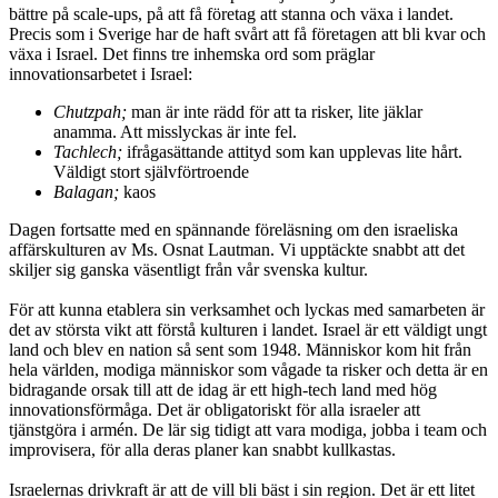
bättre på scale-ups, på att få företag att stanna och växa i landet.
Precis som i Sverige har de haft svårt att få företagen att bli kvar och
växa i Israel. Det finns tre inhemska ord som präglar
innovationsarbetet i Israel:
Chutzpah;
man är inte rädd för att ta risker, lite jäklar
anamma. Att misslyckas är inte fel.
Tachlech;
ifrågasättande attityd som kan upplevas lite hårt.
Väldigt stort självförtroende
Balagan;
kaos
Dagen fortsatte med en spännande föreläsning om den israeliska
affärskulturen av Ms. Osnat Lautman. Vi upptäckte snabbt att det
skiljer sig ganska väsentligt från vår svenska kultur.
För att kunna etablera sin verksamhet och lyckas med samarbeten är
det av största vikt att förstå kulturen i landet. Israel är ett väldigt ungt
land och blev en nation så sent som 1948. Människor kom hit från
hela världen, modiga människor som vågade ta risker och detta är en
bidragande orsak till att de idag är ett high-tech land med hög
innovationsförmåga. Det är obligatoriskt för alla israeler att
tjänstgöra i armén. De lär sig tidigt att vara modiga, jobba i team och
improvisera, för alla deras planer kan snabbt kullkastas.
Israelernas drivkraft är att de vill bli bäst i sin region. Det är ett litet