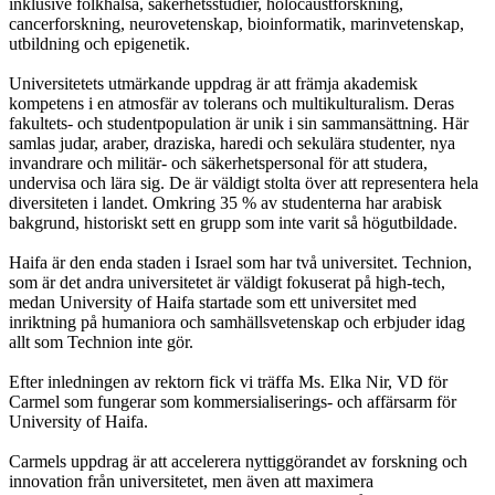
inklusive folkhälsa, säkerhetsstudier, holocaustforskning,
cancerforskning, neurovetenskap, bioinformatik, marinvetenskap,
utbildning och epigenetik.
Universitetets utmärkande uppdrag är att främja akademisk
kompetens i en atmosfär av tolerans och multikulturalism. Deras
fakultets- och studentpopulation är unik i sin sammansättning. Här
samlas judar, araber, draziska, haredi och sekulära studenter, nya
invandrare och militär- och säkerhetspersonal för att studera,
undervisa och lära sig. De är väldigt stolta över att representera hela
diversiteten i landet. Omkring 35 % av studenterna har arabisk
bakgrund, historiskt sett en grupp som inte varit så högutbildade.
Haifa är den enda staden i Israel som har två universitet. Technion,
som är det andra universitetet är väldigt fokuserat på high-tech,
medan University of Haifa startade som ett universitet med
inriktning på humaniora och samhällsvetenskap och erbjuder idag
allt som Technion inte gör.
Efter inledningen av rektorn fick vi träffa Ms. Elka Nir, VD för
Carmel som fungerar som kommersialiserings- och affärsarm för
University of Haifa.
Carmels uppdrag är att accelerera nyttiggörandet av forskning och
innovation från universitetet, men även att maximera