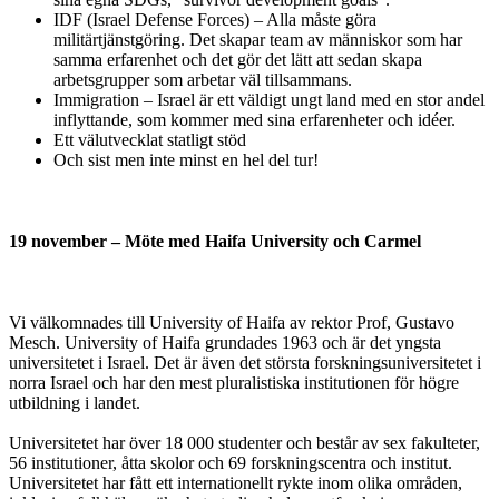
IDF (Israel Defense Forces) – Alla måste göra
militärtjänstgöring. Det skapar team av människor som har
samma erfarenhet och det gör det lätt att sedan skapa
arbetsgrupper som arbetar väl tillsammans.
Immigration – Israel är ett väldigt ungt land med en stor andel
inflyttande, som kommer med sina erfarenheter och idéer.
Ett välutvecklat statligt stöd
Och sist men inte minst en hel del tur!
19 november – Möte med Haifa University och Carmel
Vi välkomnades till University of Haifa av rektor Prof, Gustavo
Mesch. University of Haifa grundades 1963 och är det yngsta
universitetet i Israel. Det är även det största forskningsuniversitetet i
norra Israel och har den mest pluralistiska institutionen för högre
utbildning i landet.
Universitetet har över 18 000 studenter och består av sex fakulteter,
56 institutioner, åtta skolor och 69 forskningscentra och institut.
Universitetet har fått ett internationellt rykte inom olika områden,