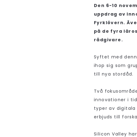
Den 6-10 novemb
uppdrag av Inno
Fyrklövern. Äv
på de fyra lär
rådgivare.
Syftet med denna
ihop sig som grup
till nya stordåd.
Två fokusområden
innovationer i ti
typer av digital
erbjuds till fors
Silicon Valley ha