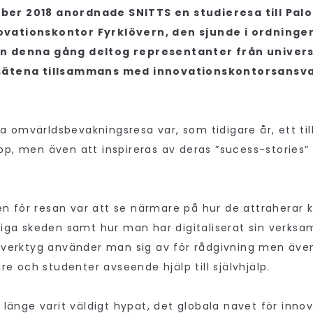
er 2018 anordnade SNITTS en studieresa till Palo
vationskontor Fyrklövern, den sjunde i ordninge
en denna gång deltog representanter från univer
osätena tillsammans med innovationskontorsansv
 omvärldsbevakningsresa var, som tidigare år, ett till
p, men även att inspireras av deras ”sucess-stories” f
 för resan var att se närmare på hur de attraherar kap
diga skeden samt hur man har digitaliserat sin verksamh
a verktyg använder man sig av för rådgivning men även
kare och studenter avseende hjälp till självhjälp.
r länge varit väldigt hypat, det globala navet för inno