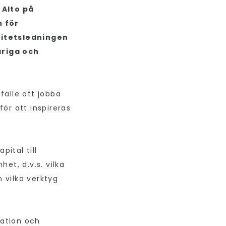
 Alto på
n för
sitetsledningen
ariga och
fälle att jobba
ör att inspireras
ital till
et, d.v.s. vilka
 vilka verktyg
vation och