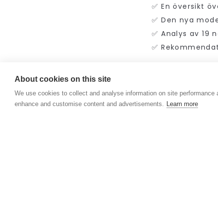
✅ En översikt öv
✅ Den nya model
✅ Analys av 19 n
✅ Rekommendatio
Vi vill särskilt
About cookies on this site
Charlotta Lindqu
We use cookies to collect and analyse information on site performance 
enhance and customise content and advertisements.
Learn more
💡 Rapporten vis
kunskap och fors
Läs hela rapport
2 december, 2025