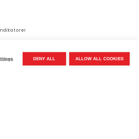
ndikatorer
P, MSc
och
ttings
DENY ALL
ALLOW ALL COOKIES
r att mäta hur
t och licenser.