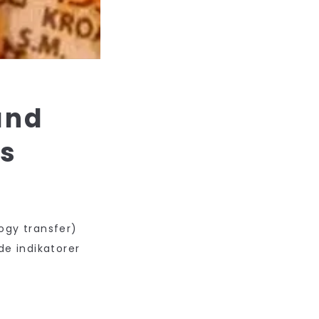
and
cs
ogy transfer)
e indikatorer