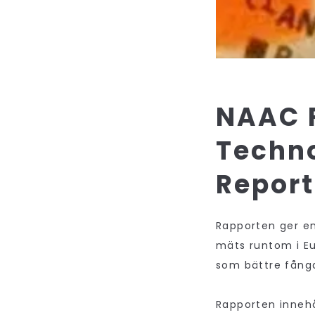
NAAC 
Techno
Report
Rapporten ger e
mäts runtom i Eu
som bättre fånga
Rapporten innehå