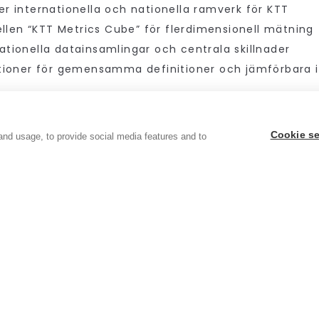
er internationella och nationella ramverk för KTT
len “KTT Metrics Cube” för flerdimensionell mätning
ationella datainsamlingar och centrala skillnader
ner för gemensamma definitioner och jämförbara i
 tacka våra medlemmar
Anne Alsholm
,
Kerstin Lundin, PM
ist
som har medverkat i arbetet!
Cookie se
and usage, to provide social media features and to
ar vägen mot ett gemensamt europeiskt arbetssätt fö
kning bidrar till samhällsnytta – bortom antalet paten
en här