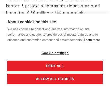
kontor. 5 projekt planeras att finansieras med
budgeten 0.50 miljoner EUR per projekt.
About cookies on this site
Utlysningen öppnar 6 juni och stänger 19
We use cookies to collect and analyse information on site
september 2024. Länk här:
Interconnected
performance and usage, to provide social media features and to
Innovation Ecosystems (2024.2) (HORIZON-EIE-
enhance and customise content and advertisements.
Learn more
2024-CONNECT-02)
8 februari, 2024
Cookie settings
DENY ALL
ALLOW ALL COOKIES