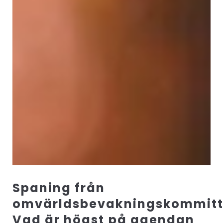
Spaning från
omvärldsbevakningskommitt
Vad är högst på agendan