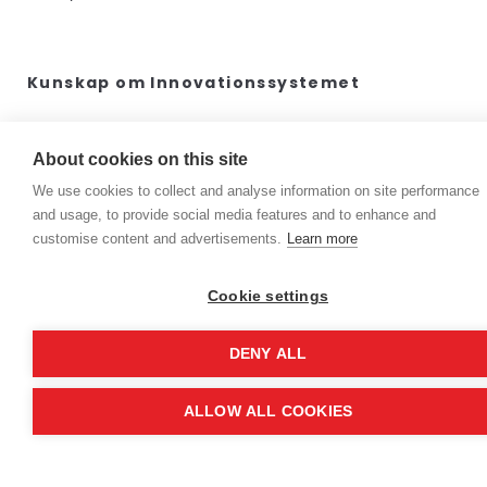
Kunskap om Innovationssystemet
En annan spaning är att vi behöver blir bättre
About cookies on this site
att prata om den impact vi skapar och det
We use cookies to collect and analyse information on site performance
arbete som görs hos de olika
and usage, to provide social media features and to enhance and
innovationsstödjande aktörerna. Vi behöver, på
customise content and advertisements.
Learn more
ett tydligt sätt, paketera effekten av
insatserna så att värdet och leveransen blir
Cookie settings
tydlig. Med ett klart budskap kan både interna
och externa aktörer få en bättre insikt i nyttan.
DENY ALL
ALLOW ALL COOKIES
Hur kan vi exemplifiera och beskriva? Vi
behöver nå ut bredare då vårt stöd bör
upplevas bra hos alla forskare.