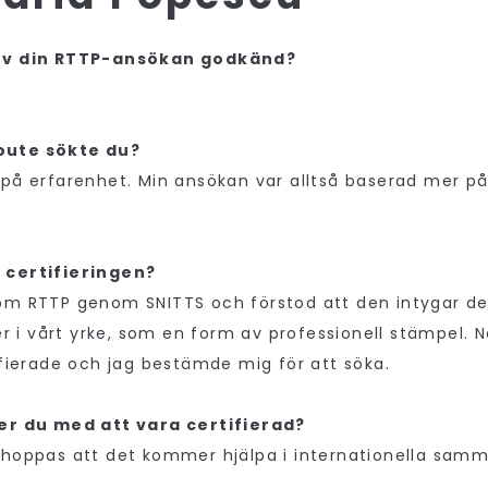
lev din RTTP-ansökan godkänd?
oute sökte du?
 på erfarenhet. Min ansökan var alltså baserad mer p
.
 certifieringen?
 om RTTP genom SNITTS och förstod att den intygar 
i vårt yrke, som en form av professionell stämpel. N
tifierade och jag bestämde mig för att söka.
ser du med att vara certifierad?
 hoppas att det kommer hjälpa i internationella sam