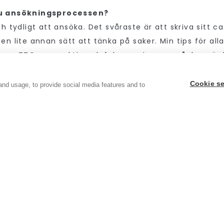
u ansökningsprocessen?
h tydligt att ansöka. Det svåraste är att skriva sitt c
n lite annan sätt att tänka på saker. Min tips för alla
a ur TTO-perspektiv och fokusera i casen på den vär
er som man själv bidrog till projektet. Mitt upplevelse 
ttig att öva sig i hur man formulerar sitt bidrag, de 
Cookie se
and usage, to provide social media features and to
ekt och resultaten av arbetet på det sättet. I övrigt är
 samlas ihop.
riga tips till sökande?
gå igenom ansökan om det handlar om ett case. Jag 
itt bidrag ännu mer. Var egoistisk – detta är en utman
jobba i Svergie.
m om ett rekommendationsbrev från en person jag ha
 tror att detta vägde tungt eftersom det case som jag 