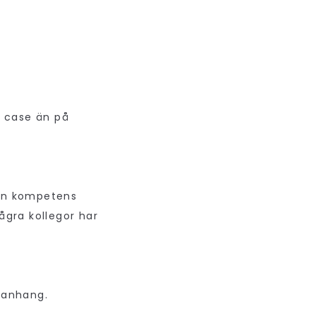
å case än på
den kompetens
ågra kollegor har
manhang.