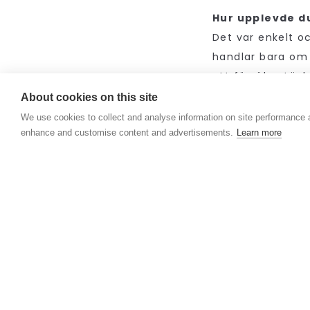
Hur upplevde d
Det var enkelt oc
handlar bara om e
att försöka tänk
positiva skillnad
About cookies on this site
faktisk ganska ny
We use cookies to collect and analyse information on site performance 
enhance and customise content and advertisements.
Learn more
ger till ett proj
formalia som ska
Har du några öv
Be någon annan 
att artikulera m
är vana med att 
Jag bad dessuto
ett projekt. Jag