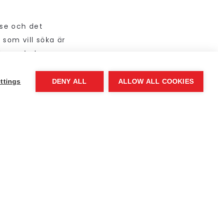
ase och det
 som vill söka är
den och de
var att det var
typer av stöd man
ttings
DENY ALL
ALLOW ALL COOKIES
 det mycket
fick feedback
ing för alla som
r jobbat med i
valde var inte