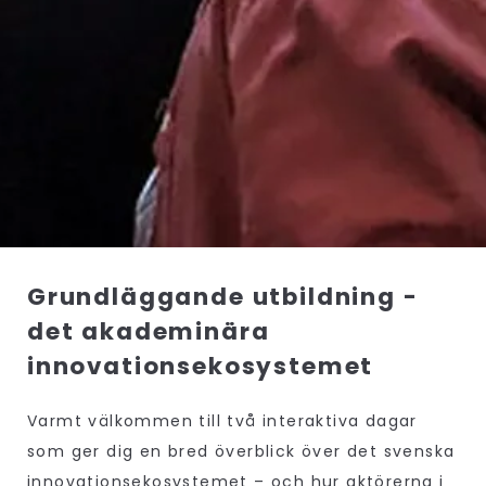
Grundläggande utbildning -
det akademinära
innovationsekosystemet
Varmt välkommen till två interaktiva dagar
som ger dig en bred överblick över det svenska
innovationsekosystemet – och hur aktörerna i