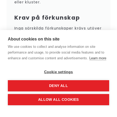
eller kluster.
Krav på förkunskap
Inga särskilda förkunskaper krävs utöver
att du bör ha arbetat en kort tid i din
About cookies on this site
nuvarande roll.
We use cookies to collect and analyse information on site
performance and usage, to provide social media features and to
Utbildningen ersätter inte intern
enhance and customise content and advertisements.
Learn more
introduktion, utan kompletterar den
genom att ge ett helhetsperspektiv på
Cookie settings
det akademinära
DENY ALL
innovationsekosystemet.
ALLOW ALL COOKIES
Anmälan
Vi eftersträvar en representation från