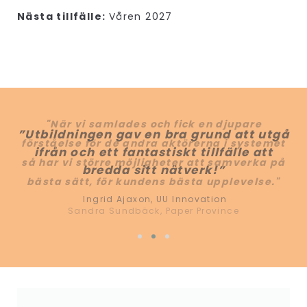
Nästa tillfälle:
Våren 2027
"
"När vi samlades och fick en djupare
”Utbildningen gav en bra grund att utgå
förståelse för de andra aktörerna i systemet
ifrån och ett fantastiskt tillfälle att
c
så har vi större möjligheter att samverka på
bredda sitt nätverk!”
ve
bästa sätt, för kundens bästa upplevelse."
Ingrid Ajaxon, UU Innovation
Sandra Sundbäck, Paper Province