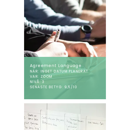
Agreement Language
NÄR: INGET DATUM PLANERAT
VAR: ZOOM
NIVÅ: 3
SENASTE BETYG: 9,5/10