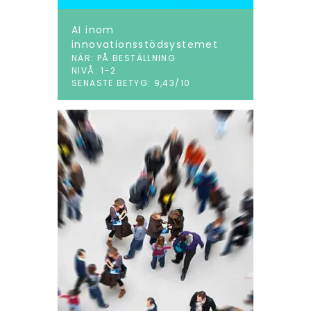
AI inom
innovationsstödsystemet
NÄR: PÅ BESTÄLLNING
NIVÅ: 1-2
SENASTE BETYG: 9,43/10