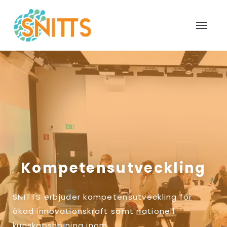
Kompetensutveckling
SNITTS erbjuder kompetensutveckling för
ökad innovationskraft samt nationell
kunskapshöjning inom