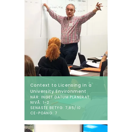
Context to Licensing in a
University Environment
NÄR: INGET DATUM PLANERAT
NIVÅ: 1-2
SENASTE BETYG: 7,85/10
CE-POÄNG: 7