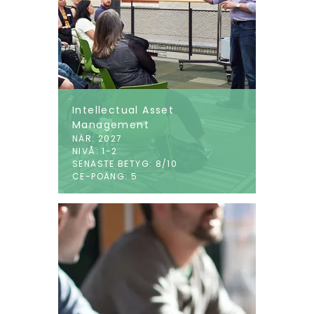
Intellectual Asset
Management
NÄR: 2027
NIVÅ: 1-2
SENASTE BETYG: 8/10
CE-POÄNG: 5