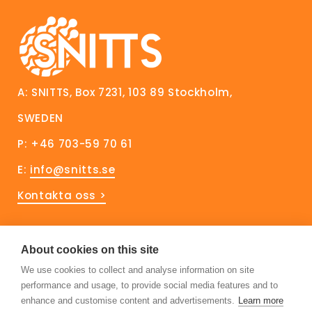
A: SNITTS, Box 7231, 103 89 Stockholm,
SWEDEN
P: +46 703-59 70 61
E:
info@snitts.se
Kontakta oss >
Håll dig uppdaterad!
About cookies on this site
We use cookies to collect and analyse information on site
Prenumerera på vårt nyhetsbrev
performance and usage, to provide social media features and to
Följ oss på Linkedin
enhance and customise content and advertisements.
Learn more