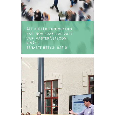
Att stötta samverkan
NÄR: NOV 2026-JAN 2027
VAR: VÄSTERÅS/ZOOM
NIVÅ: 1
SENASTE BETYG: 9,1/10