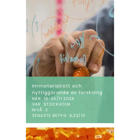
Immaterialrätt och
nyttiggörande av forskning
NÄR: 19-20/11 2026
VAR: STOCKHOLM
NIVÅ: 2
SENASTE BETYG: 9,33/10